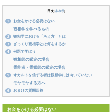
目次
[
非表示
]
お金をかける必要はない
1
観相学を学べるもの
観相学における「考え方」とは
2
ざっくり観相学とは何をするか
3
例題で学ぼう
4
観相師の鑑定の場合
霊能者・霊媒師の鑑定の場合
オカルトを信ずる者は観相学には向いていない
5
モヤモヤする方へ
おまけの質問回答
6
お金をかける必要はない