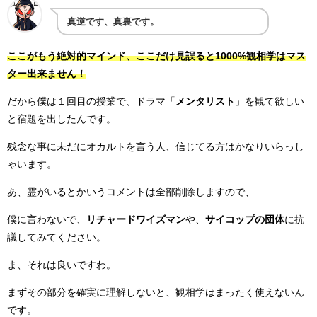
真逆です、真裏です。
ここがもう絶対的マインド、ここだけ見誤ると1000%観相学はマス
ター出来ません！
だから僕は１回目の授業で、ドラマ「
メンタリスト
」を観て欲しい
と宿題を出したんです。
残念な事に未だにオカルトを言う人、信じてる方はかなりいらっし
ゃいます。
あ、霊がいるとかいうコメントは全部削除しますので、
僕に言わないで、
リチャードワイズマン
や、
サイコップの団体
に抗
議してみてください。
ま、それは良いですわ。
まずその部分を確実に理解しないと、観相学はまったく使えないん
です。