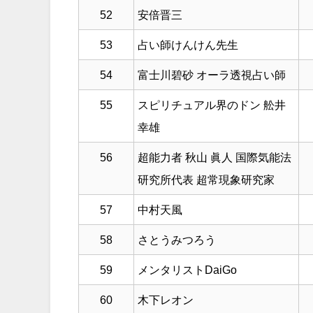
52
安倍晋三
53
占い師けんけん先生
54
富士川碧砂 オーラ透視占い師
55
スピリチュアル界のドン 舩井
幸雄
56
超能力者 秋山 眞人 国際気能法
研究所代表 超常現象研究家
57
中村天風
58
さとうみつろう
59
メンタリストDaiGo
60
木下レオン