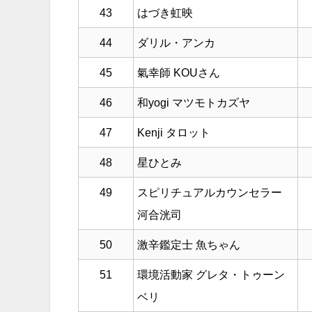
43
はづき虹映
44
ダリル・アンカ
45
氣幸師 KOUさん
46
和yogi マツモトカズヤ
47
Kenji タロット
48
星ひとみ
49
スピリチュアルカウンセラー
河合洸司
50
激辛鑑定士 魚ちゃん
51
環境活動家 グレタ・トゥーン
ベリ