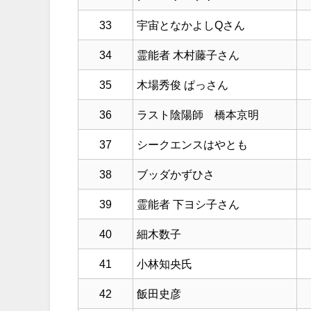
33
宇宙となかよしQさん
34
霊能者 木村藤子さん
35
木場秀俊 ぱっさん
36
ラスト陰陽師 橋本京明
37
シークエンスはやとも
38
ブッダかずひさ
39
霊能者 下ヨシ子さん
40
細木数子
41
小林知央氏
42
飯田史彦