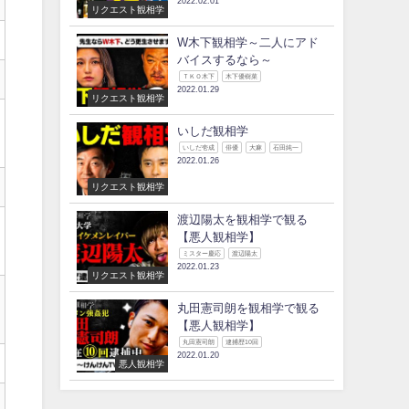
2022.02.01
リクエスト観相学
W木下観相学～二人にアド
バイスするなら～
ＴＫＯ木下
木下優樹菜
2022.01.29
リクエスト観相学
いしだ観相学
いしだ壱成
俳優
大麻
石田純一
2022.01.26
リクエスト観相学
渡辺陽太を観相学で観る
【悪人観相学】
ミスター慶応
渡辺陽太
2022.01.23
リクエスト観相学
丸田憲司朗を観相学で観る
【悪人観相学】
丸田憲司朗
逮捕歴10回
2022.01.20
悪人観相学