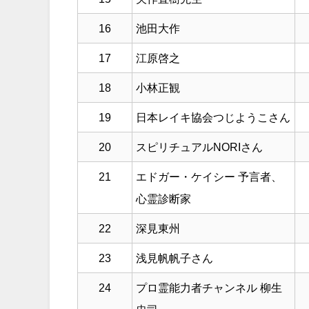
16
池田大作
17
江原啓之
18
小林正観
19
日本レイキ協会つじようこさん
20
スピリチュアルNORIさん
21
エドガー・ケイシー 予言者、
心霊診断家
22
深見東州
23
浅見帆帆子さん
24
プロ霊能力者チャンネル 柳生