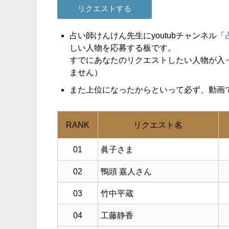
占い師けんけん先生にyoutubチャンネル「
しい人物を応募する板です。
すでにあなたのリクエストしたい人物が入
ません）
また上位になったからといって必ず、動画
RANK
リクエスト名
01
眞子さま
02
鴨頭 嘉人さん
03
竹中平蔵
04
工藤静香