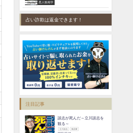
悪人観相学
占い詐欺は返金できます！
注目記事
談志が死んだ～立川談志を
観る～
立川談志
落語家