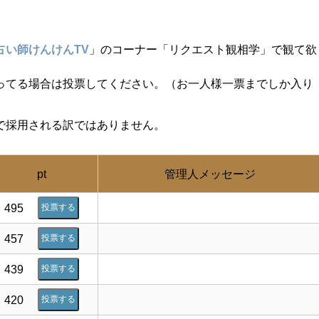
占い師けんけんTV
」のコーナー「リクエスト観相学」で観て欲
ってる場合は投票してください。（お一人様一票までしか入り
で採用される訳ではありません。
pt
管理人メッセージ
495
投票する
457
投票する
439
投票する
420
投票する