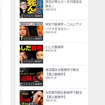
談志が死んだ～立川談志を
観る～
2022.02.01
リクエスト観相学
W木下観相学～二人にアド
バイスするなら～
2022.01.29
リクエスト観相学
いしだ観相学
2022.01.26
リクエスト観相学
渡辺陽太を観相学で観る
【悪人観相学】
2022.01.23
リクエスト観相学
丸田憲司朗を観相学で観る
【悪人観相学】
2022.01.20