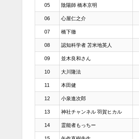
05
陰陽師 橋本京明
06
心屋仁之介
07
橋下徹
08
認知科学者 苫米地英人
09
並木良和さん
10
大川隆法
11
本田健
12
小泉進次郎
13
神社チャンネル 羽賀ヒカル
14
霊能者もっちー
15
矢作直樹先生