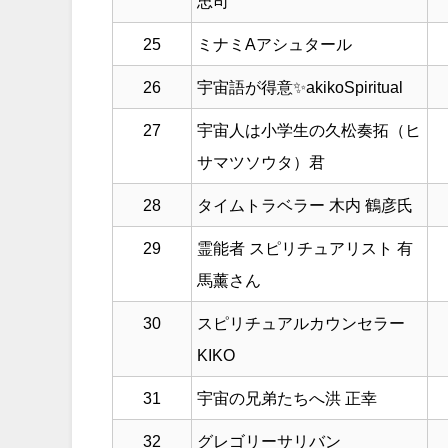
忠司
25
ミナミAアシュタール
26
宇宙語が得意✨akikoSpiritual
27
宇宙人は小学生の久松奏拓（ヒ
サマツソウタ）君
28
タイムトラベラー 木内 鶴彦氏
29
霊能者 スピリチュアリスト 有
馬薰さん
30
スピリチュアルカウンセラー
KIKO
31
宇宙の兄弟たちへ洪 正幸
32
グレゴリーサリバン