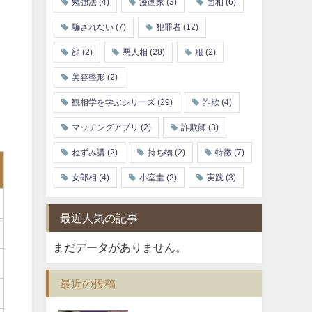
勉強法
(4)
漫画家
(3)
面相
(6)
騙されない
(7)
犯罪者
(12)
顔
(2)
悪人相
(28)
服
(2)
美容整形
(2)
観相学を学ぶシリーズ
(29)
詐欺
(4)
マッチングアプリ
(2)
詐欺師
(3)
ねずみ講
(2)
持ち物
(2)
特徴
(7)
女郎相
(4)
小室圭
(2)
実践
(3)
最近人気の記事
まだデータがありません。
最近の投稿