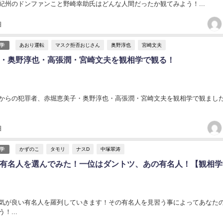
紀州のドンファンこと野崎幸助氏はどんな人間だったか観てみよう！...
日
あおり運転
マスク拒否おじさん
奥野淳也
宮崎文夫
学
・奥野淳也・高張潤・宮崎文夫を観相学で観る！
からの犯罪者、赤堀恵美子・奥野淳也・高張潤・宮崎文夫を観相学で観ました！
日
かずのこ
タモリ
ナスD
中塚翠涛
学
有名人を選んでみた！一位はダントツ、あの有名人！【観相学
気が良い有名人を羅列していきます！その有名人を見習う事によってあなた
！...