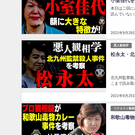
小室佳代を
本日は二回に
読んでいない
2021年9月28
悪人観相学
松永太・北
北九州監禁殺
こまで読み取れ
2021年9月25
リクエスト観相
和歌山毒物