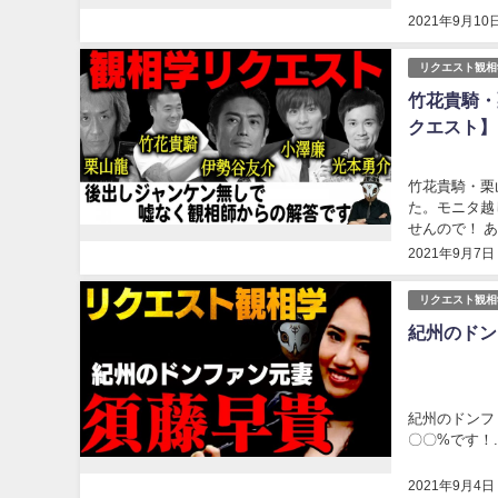
2021年9月10
リクエスト観相
竹花貴騎・
クエスト】
竹花貴騎・栗
た。モニタ越
せんので！ 
2021年9月7日
リクエスト観相
紀州のドン
紀州のドンフ
〇〇%です！..
2021年9月4日