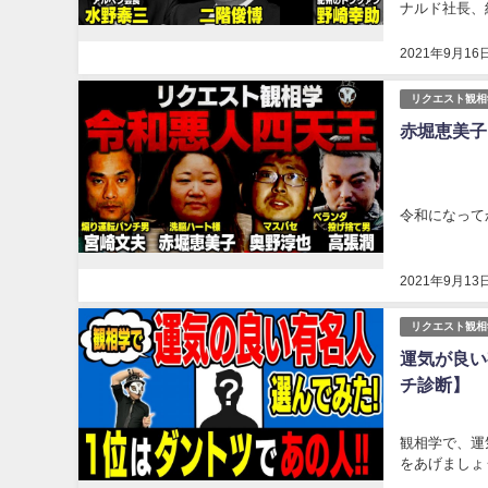
ナルド社長、
2021年9月16
リクエスト観相
赤堀恵美子
令和になって
2021年9月13
リクエスト観相
運気が良い
チ診断】
観相学で、運
をあげましょう