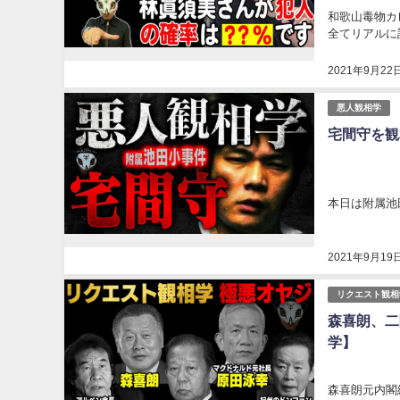
和歌山毒物カ
全てリアルに話
2021年9月22
悪人観相学
宅間守を観
本日は附属池
2021年9月19
リクエスト観相
森喜朗、二
学】
森喜朗元内閣