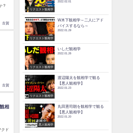
2022.02.01
か？
リクエスト観相学
W木下観相学～二人にアド
古賀
バイスするなら～
2022.01.29
リクエスト観相学
いしだ観相学
2022.01.26
リクエスト観相学
渡辺陽太を観相学で観る
【悪人観相学】
古賀
2022.01.23
リクエスト観相学
観相
丸田憲司朗を観相学で観る
【悪人観相学】
2022.01.20
悪人観相学
マクド