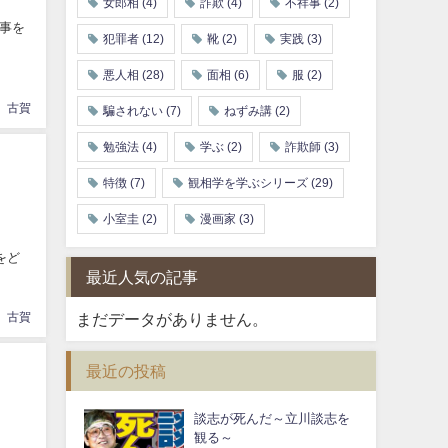
女郎相
(4)
詐欺
(4)
不祥事
(2)
事を
犯罪者
(12)
靴
(2)
実践
(3)
悪人相
(28)
面相
(6)
服
(2)
古賀
騙されない
(7)
ねずみ講
(2)
勉強法
(4)
学ぶ
(2)
詐欺師
(3)
特徴
(7)
観相学を学ぶシリーズ
(29)
小室圭
(2)
漫画家
(3)
をど
最近人気の記事
まだデータがありません。
古賀
最近の投稿
談志が死んだ～立川談志を
観る～