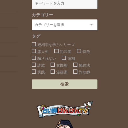
カテゴリー
タグ
観相学を学ぶシリーズ
悪人相
犯罪者
特徴
騙されない
面相
詐欺
女郎相
勉強法
実践
漫画家
詐欺師
検索