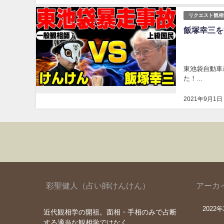
リクエスト観相
飯塚幸三を
東池袋自動車
た！...
2021年9月1日
彩聖健人（占い師けんけん）
アーカ
2022
近代観相学の開祖。面相・手相のみで占断
する適当な観相学ではなく、