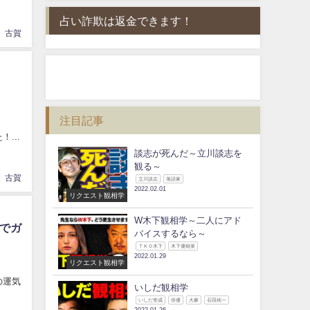
占い詐欺は返金できます！
古賀
注目記事
...
談志が死んだ～立川談志を
観る～
古賀
立川談志
落語家
2022.02.01
リクエスト観相学
W木下観相学～二人にアド
でガ
バイスするなら～
ＴＫＯ木下
木下優樹菜
2022.01.29
リクエスト観相学
の運気
いしだ観相学
いしだ壱成
俳優
大麻
石田純一