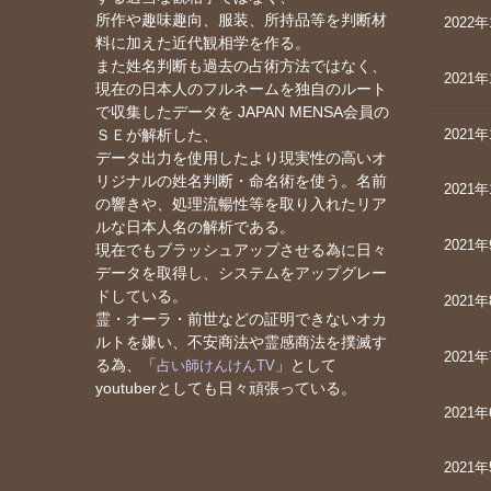
所作や趣味趣向、服装、所持品等を判断材
2022
料に加えた近代観相学を作る。
また姓名判断も過去の占術方法ではなく、
2021年
現在の日本人のフルネームを独自のルート
で収集したデータを JAPAN MENSA会員の
2021年
ＳＥが解析した、
データ出力を使用したより現実性の高いオ
リジナルの姓名判断・命名術を使う。名前
2021年
の響きや、処理流暢性等を取り入れたリア
ルな日本人名の解析である。
2021
現在でもブラッシュアップさせる為に日々
データを取得し、システムをアップグレー
ドしている。
2021
霊・オーラ・前世などの証明できないオカ
ルトを嫌い、不安商法や霊感商法を撲滅す
2021
る為、「
」として
占い師けんけんTV
youtuberとしても日々頑張っている。
2021
2021