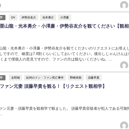
日
DV
伊勢谷友介
光本勇介
小澤廉
学
栗山龍・光本勇介・小澤廉・伊勢谷友介を観てください【観相
山龍・光本勇介・小澤廉・伊勢谷友介を観てくださいのリクエストにお答え
しですので、確度は7.8割くらいにしておいてください。後出しじゃんけんは
あくまで僕個人の意見ですので、ファンの方は観ないくださいね。...
女郎相
紀州のドン・ファン死亡事件
野崎幸助
須藤早貴
学
ファン元妻 須藤早貴を観る！【リクエスト観相学】
ァン元妻・須藤早貴を観相学で観ました。 須藤早貴容疑者が犯人である可能
.