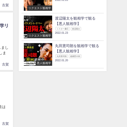
2022.01.26
古賀
リクエスト観相学
渡辺陽太を観相学で観る
【悪人観相学】
学リ
ミスター慶応
渡辺陽太
2022.01.23
リクエスト観相学
丸田憲司朗を観相学で観る
しまし
【悪人観相学】
しま
丸田憲司朗
逮捕歴10回
2022.01.20
悪人観相学
古賀
性は
古賀