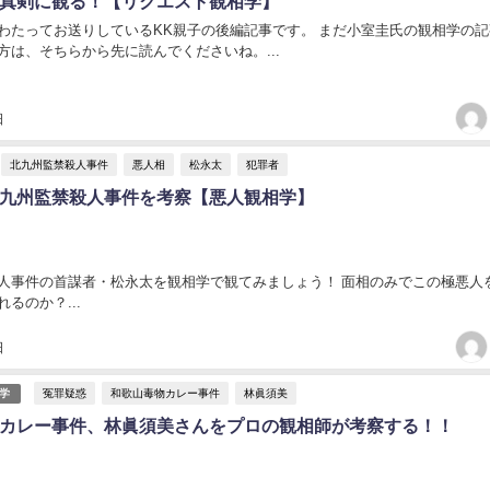
真剣に観る！【リクエスト観相学】
わたってお送りしているKK親子の後編記事です。 まだ小室圭氏の観相学の記
方は、そちらから先に読んでくださいね。...
日
北九州監禁殺人事件
悪人相
松永太
犯罪者
九州監禁殺人事件を考察【悪人観相学】
人事件の首謀者・松永太を観相学で観てみましょう！ 面相のみでこの極悪人
るのか？...
日
冤罪疑惑
和歌山毒物カレー事件
林眞須美
学
カレー事件、林眞須美さんをプロの観相師が考察する！！