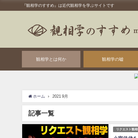
『観相学のすすめ』は近代観相学を学ぶサイトです
観相学とは何か
観相学の嘘
ホーム
2021 9月
記事一覧
リクエスト観相