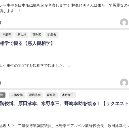
レー事件を日本No.1観相師が考察します！ 林眞須美さんは果たして冤罪なの
します！！...
日
宅間守
悪人相
死刑囚
犯罪者
相学で観る【悪人観相学】
田小事件の宅間守を観相学で観ました。...
日
二階俊博
原田泳幸
森喜朗
水野泰三
学
階俊博、原田泳幸、水野泰三、野崎幸助を観る！【リクエスト
総理大臣、二階俊博衆議院議員、水野泰三アルペン取締役会長、原田泳幸元