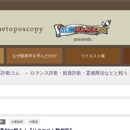
presents
なぜ観相学を学んだのか
リクエスト板
小室佳代
小室圭
学