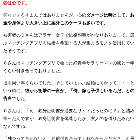
③は心です。
笑ゥせぇるすまんではありませんが、
心のダメージは時として、お
金や身体より大きい上に案外このケースも多いです。
被害者のＣさんはアラサー女子で結婚願望がかなりありまして、選
ぶマッチングアプリも結婚を希望する人が集まるモノを使用してい
たそうです。
Ｃさんはマッチングアプリで会った好青年サラリーマンの彼と一年
くらい付き合っておりました。
彼も同い年くらいでした。そしていよいよ結婚に向かって・・・と
いう時に、
彼から衝撃の一言が、「俺、嫁も子供もいるんだ」との
告白
でした。
Ｃさんは、「え、独身証明書が必要なサイトだったのに？」と詰め
寄ったんですが、独身証明書を偽造したか、友人のを借りたみたい
なんですね。
「独身って言わないと、お前付き合ってくれなかっただろ？」と最