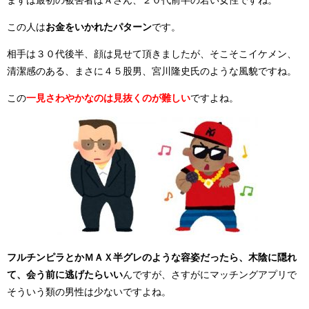
まずは最初の被害者はＡさん、２０代前半の若い女性ですね。
この人は
お金をいかれたパターン
です。
相手は３０代後半、顔は見せて頂きましたが、そこそこイケメン、
清潔感のある、まさに４５股男、宮川隆史氏のような風貌ですね。
この
一見さわやかなのは見抜くのが難しい
ですよね。
フルチンピラとかＭＡＸ半グレのような容姿だったら、木陰に隠れ
て、会う前に逃げたらいい
んですが、さすがにマッチングアプリで
そういう類の男性は少ないですよね。