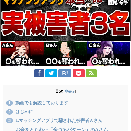
目次
[
非表示
]
動画でも解説しております
1
はじめに
2
1.マッチングアプリで騙された被害者Ａさん
3
お金をとられ‥「金づるパターン」のAさん