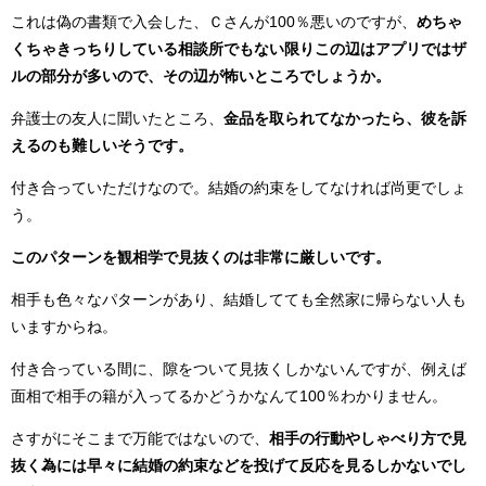
これは偽の書類で入会した、Ｃさんが100％悪いのですが、
めちゃ
くちゃきっちりしている相談所でもない限りこの辺はアプリではザ
ルの部分が多いので、その辺が怖いところでしょうか。
弁護士の友人に聞いたところ、
金品を取られてなかったら、彼を訴
えるのも難しいそうです。
付き合っていただけなので。結婚の約束をしてなければ尚更でしょ
う。
このパターンを観相学で見抜くのは非常に厳しいです。
相手も色々なパターンがあり、結婚してても全然家に帰らない人も
いますからね。
付き合っている間に、隙をついて見抜くしかないんですが、例えば
面相で相手の籍が入ってるかどうかなんて100％わかりません。
さすがにそこまで万能ではないので、
相手の行動やしゃべり方で見
抜く為には早々に結婚の約束などを投げて反応を見るしかないでし