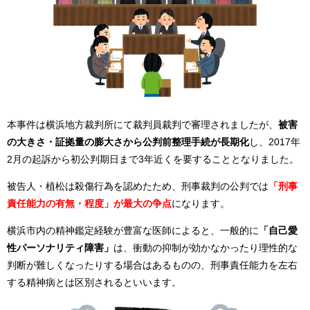
本事件は横浜地方裁判所にて裁判員裁判で審理されましたが、
被害
の大きさ・証拠量の膨大さから公判前整理手続が長期化
し、2017年
2月の起訴から初公判期日まで3年近くを要することとなりました。
被告人・植松は殺傷行為を認めたため、刑事裁判の公判では
「刑事
責任能力の有無・程度」が最大の争点
になります。
横浜市内の精神鑑定経験が豊富な医師によると、一般的に
「自己愛
性パーソナリティ障害」
は、衝動の抑制が効かなかったり理性的な
判断が難しくなったりする場合はあるものの、刑事責任能力を左右
する精神病とは区別されるといいます。