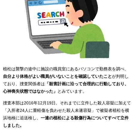
植松は襲撃の途中に施設の職員室にあるパソコンで勤務表を調べ、
自分より体格がよい職員がいないことを確認していたこと
が判明し
ており、捜査関係者は
「殺害計画に沿って合理的に行動しており、
心神喪失状態ではなかった」
とみています。
捜査本部は2016年12月19日、それまでに立件した殺人容疑に加えて
「入所者24人に重軽傷を負わせた殺人未遂容疑」で被疑者植松を横
浜地検に追送検し、
一連の植松による殺傷行為についてすべて立件
しました。