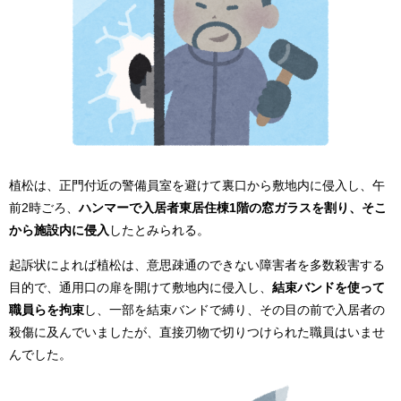
植松は、正門付近の警備員室を避けて裏口から敷地内に侵入し、午
前2時ごろ、
ハンマーで入居者東居住棟1階の窓ガラスを割り、そこ
から施設内に侵入
したとみられる。
起訴状によれば植松は、意思疎通のできない障害者を多数殺害する
目的で、通用口の扉を開けて敷地内に侵入し、
結束バンドを使って
職員らを拘束
し、一部を結束バンドで縛り、その目の前で入居者の
殺傷に及んでいましたが、直接刃物で切りつけられた職員はいませ
んでした。