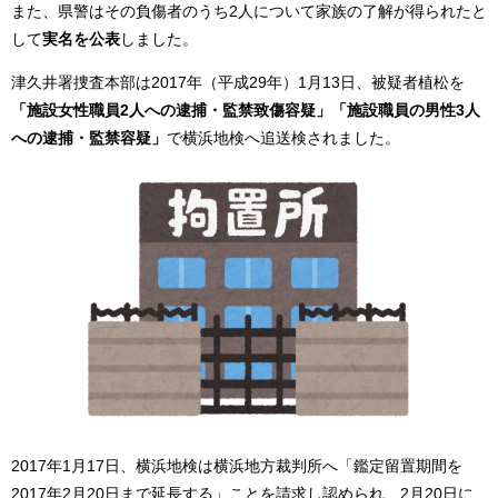
また、県警はその負傷者のうち2人について家族の了解が得られたと
して
実名を公表
しました。
津久井署捜査本部は2017年（平成29年）1月13日、被疑者植松を
「施設女性職員2人への逮捕・監禁致傷容疑」「施設職員の男性3人
への逮捕・監禁容疑」
で横浜地検へ追送検されました。
2017年1月17日、横浜地検は横浜地方裁判所へ「鑑定留置期間を
2017年2月20日まで延長する」ことを請求し認められ、2月20日に