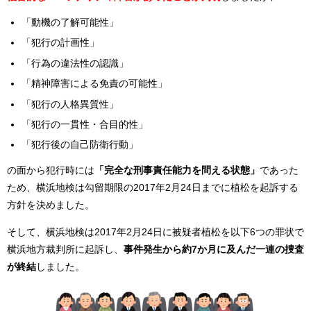
「動機の了解可能性」
「犯行の計画性」
「行為の違法性の認識」
「精神障害による免責の可能性」
「犯行の人格異質性」
「犯行の一貫性・合目的性」
「犯行後の自己防衛行動」
の面から犯行時には
「完全な刑事責任能力を問える状態」
であった
ため、横浜地検は勾留期限の2017年2月24日までに植松を起訴する
方針を決めました。
そして、横浜地検は2017年2月24日に被疑者植松を以下6つの罪状で
横浜地方裁判所に起訴し、
事件発生から約7か月に及んだ一連の捜査
が終結
しました。