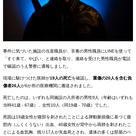
事件に気づいた施設の当直職員が、非番の男性職員にLINEを使って
「すぐ来て。やばい」と連絡を取り、連絡を受けた男性職員が電話
で確認のうえ警察に通報しました。
現場に駆けつけた医師が
19人の死亡
を確認し、
重傷の20人を含む負
傷者26人
が6か所の医療機関に搬送されました。
死亡したのは、いずれも同施設の入所者の男性9人（年齢はいずれも
当時41歳 - 67歳）、女性10人（同19歳 - 70歳）でした。
死因は19歳女性が腹部を刺されたことによる脾動脈損傷に基づく腹
腔内（ふくくうない）出血、40歳女性が背中から両肺を刺されたこ
とによる血気胸、残り17人が失血死とされ、遺体の多くは部屋のベ