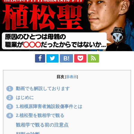
目次
[
非表示
]
動画でも解説しております
1
はじめに
2
1.相模原障害者施設殺傷事件とは
3
2.植松聖を観相学で観る
4
観相学で観る前の注意点