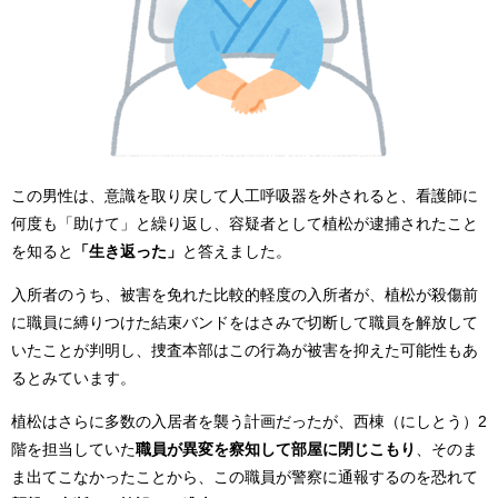
この男性は、意識を取り戻して人工呼吸器を外されると、看護師に
何度も「助けて」と繰り返し、容疑者として植松が逮捕されたこと
を知ると
「生き返った」
と答えました。
入所者のうち、被害を免れた比較的軽度の入所者が、植松が殺傷前
に職員に縛りつけた結束バンドをはさみで切断して職員を解放して
いたことが判明し、捜査本部はこの行為が被害を抑えた可能性もあ
るとみています。
植松はさらに多数の入居者を襲う計画だったが、西棟（にしとう）2
階を担当していた
職員が異変を察知して部屋に閉じこもり
、そのま
ま出てこなかったことから、この職員が警察に通報するのを恐れて