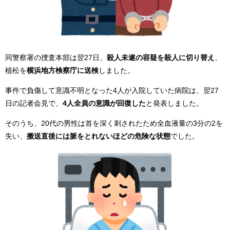
同警察署の捜査本部は翌27日、
殺人未遂の容疑を殺人に切り替え
、
植松を
横浜地方検察庁に送検
しました。
事件で負傷して意識不明となった4人が入院していた病院は、翌27
日の記者会見で、
4人全員の意識が回復した
と発表しました。
そのうち、20代の男性は首を深く刺されたため全血液量の3分の2を
失い、
搬送直後には脈をとれないほどの危険な状態
でした。