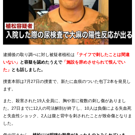
逮捕後の取り調べに対し被疑者植松は
「ナイフで刺したことは間違
いない」
と容疑を認めたうえで
「施設を辞めさせられて恨んでい
た」
とも話しました。
捜査本部は7月27日の捜査で、新たに血痕のついた包丁2本を発見し
ます。
また、殺害された19人全員に、胸や首に複数の刺し傷がありまし
た。27日までに12人の司法解剖が終了し、10人は負傷による失血死
と失血性ショック、2人は腹と背中を刺されたことが致命傷となりま
した。
傷の深さから、
植松には明確な殺意があったものとみられていま