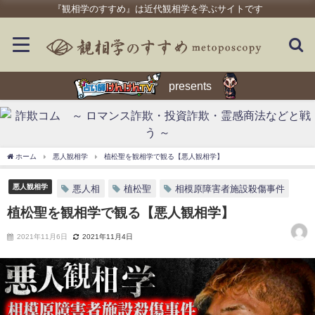
『観相学のすすめ』は近代観相学を学ぶサイトです
presents
ホーム
悪人観相学
植松聖を観相学で観る【悪人観相学】
悪人観相学
悪人相
植松聖
相模原障害者施設殺傷事件
植松聖を観相学で観る【悪人観相学】
2021年11月6日
2021年11月4日