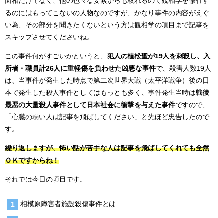
面相だけでなく、他の色々な要素からも取れるので観相学を修行す
るのにはもってこないの人物なのですが、かなり事件の内容がえぐ
い為、その部分を聞きたくないという方は観相学の項目まで記事を
スキップさせてくださいね。
この事件何がすごいかというと、
犯人の植松聖が19人を刺殺し、入
所者・職員計26人に重軽傷を負わせた凶悪な事件
で、殺害人数19人
は、当事件が発生した時点で第二次世界大戦（太平洋戦争）後の日
本で発生した殺人事件としてはもっとも多く、事件発生当時は
戦後
最悪の大量殺人事件として日本社会に衝撃を与えた事件
ですので、
「心臓の弱い人は記事を飛ばしてください」と先ほど忠告したので
す。
繰り返しますが、怖い話が苦手な人は記事を飛ばしてくれても全然
ＯＫですからね！
それでは今日の項目です。
相模原障害者施設殺傷事件とは