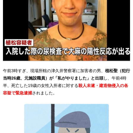
午前3時すぎ、現場所轄の津久井警察署に加害者の男、
植松聖（犯行
当時26歳、元施設職員）が「私がやりました」と出頭
し、午前4時
半、死亡した19歳の女性入所者に対する
殺人未遂・建造物侵入の各
容疑で緊急逮捕
されました。