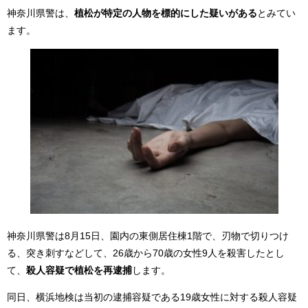
神奈川県警は、
植松が特定の人物を標的にした疑いがある
とみてい
ます。
神奈川県警は8月15日、園内の東側居住棟1階で、刃物で切りつけ
る、突き刺すなどして、26歳から70歳の女性9人を殺害したとし
て、
殺人容疑で植松を再逮捕
します。
同日、横浜地検は当初の逮捕容疑である19歳女性に対する殺人容疑