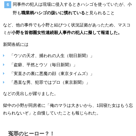
同事件の犯人は現場に侵入するときハシゴを使っていたが、小
野も
職業柄ハシゴの扱いに慣れている
と見られること
など、他の事件でも小野と結びつく状況証拠があったため、マスコ
ミが
小野を首都圏女性連続殺人事件の犯人に擬して報道した。
新聞各紙には
「ウソの天才、捕われの人生（朝日新聞）」
「盗癖、平然とウソ（毎日新聞）」
「実直さの裏に悪魔の顔（東京タイムズ）」
「愚直な男、犯罪ではプロ（東京新聞）」
などの見出しが躍りました。
獄中の小野が同房者に「俺のマラは大きいから、1回寝た女はもう忘
れられないぞ」と自慢していたことも報じられた。
冤罪のヒーロー？！