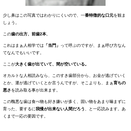
少し鼻はこの写真ではわかりにくいので、一
番特徴的な口元
を観ま
しょう。
この
歯の出方、前歯2本
。
これはまぁ人相学では
「当門」
って呼ぶのですが、まぁ呼び方なん
てなんでもいいです。
ここが
大きく歯が出ていて、間が空いている。
オカルトな人相読みなら、このすき歯部分から、お金が逃げていく
とか、運が逃げていくとか言うんですが、そこよりも、まぁ
育ちの
悪さ
を読み取る事が出来ます。
この醜悪な歯は食べ物も好き嫌いが多く、固い物をあまり噛まずに
育った、要するに
我慢が出来ない人間だろう
、と一応読みます。あ
くまで一応の要因です。