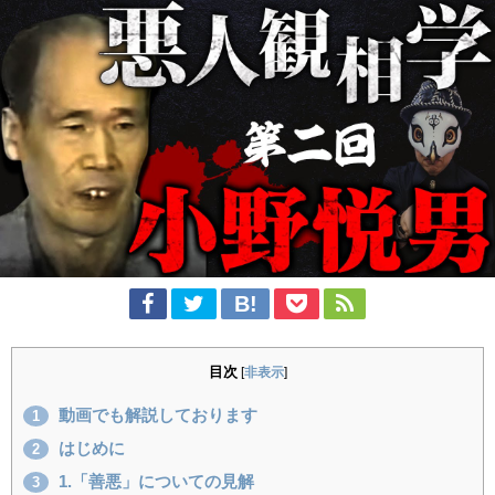
目次
[
非表示
]
動画でも解説しております
1
はじめに
2
1.「善悪」についての見解
3