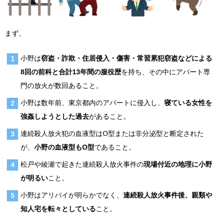
まず、
小野は
窃盗・詐欺・住居侵入・傷害・常習累犯窃盗などによる
8回の前科と合計13年間の服役歴
を持ち、その中にアパート専
門の放火が数回あること。
小野は数年前、東京都内のアパートに侵入し、
寝ている女性を
強姦しようとした過去
があること。
連続殺人放火犯の血液型はO型または非分泌型と断定された
が、
小野の血液型もO型
であること。
松戸や綾瀬で起きた連続殺人放火事件の
現場付近の地理に小野
が明るい
こと。
小野はアリバイが明らかでなく、
連続殺人放火事件後、親類や
知人宅を転々としている
こと。