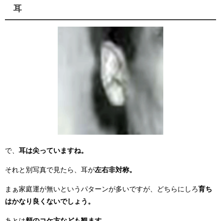
耳
で、
耳は尖っていますね。
それと別写真で見たら、耳が
左右非対称。
まぁ家庭運が無いというパターンが多いですが、どちらにしろ
育ち
はかなり良くないでしょう。
あとは
頬のコケ方なども観ます。