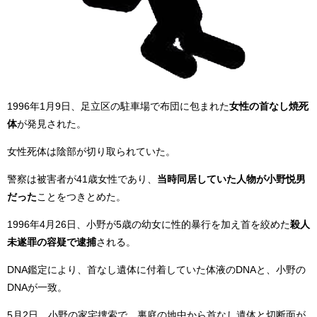
1996年1月9日、足立区の駐車場で布団に包まれた
女性の首なし焼死
体
が発見された。
女性死体は陰部が切り取られていた。
警察は被害者が41歳女性であり、
当時同居していた人物が小野悦男
だった
ことをつきとめた。
1996年4月26日、小野が5歳の幼女に性的暴行を加え首を絞めた
殺人
未遂罪の容疑で逮捕
される。
DNA鑑定により、首なし遺体に付着していた体液のDNAと、小野の
DNAが一致。
5月2日、小野の家宅捜索で、裏庭の地中から首なし遺体と切断面が