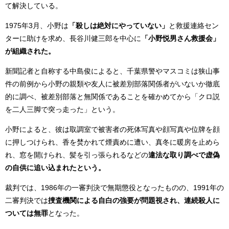
て解決している。
1975年3月、小野は
「殺しは絶対にやっていない」
と救援連絡セン
ターに助けを求め、長谷川健三郎を中心に
「小野悦男さん救援会」
が組織された。
新聞記者と自称する中島俊によると、千葉県警やマスコミは狭山事
件の前例から小野の親類や友人に被差別部落関係者がいないか徹底
的に調べ、被差別部落と無関係であることを確かめてから「クロ説
を二人三脚で突っ走った」という。
小野によると、彼は取調室で被害者の死体写真や顔写真や位牌を顔
に押しつけられ、香を焚かれて煙責めに遭い、真冬に暖房を止めら
れ、窓を開けられ、髪を引っ張られるなどの
違法な取り調べで虚偽
の自供に追い込まれたという。
裁判では、1986年の一審判決で無期懲役となったものの、1991年の
二審判決では
捜査機関による自白の強要が問題視され、連続殺人に
ついては無罪
となった。