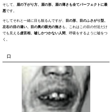
そして、
眉の下がり方、眉の形、眉の薄さも全てパーフェクトに最
悪
です。
そしてそれと一緒に目も観るんですが、
目の形、目のふさがり型、
左右の目の違い、目の奥の眼光の無さ
も、これはこの目の付近だけ
でも見える
虚言相、嘘しかつかない人間
、呼吸をするように嘘をつ
く。
口