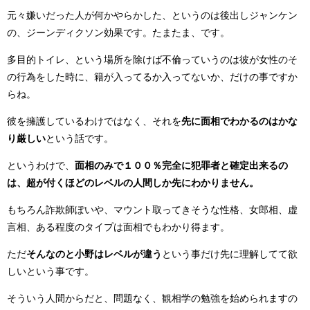
元々嫌いだった人が何かやらかした、というのは後出しジャンケン
の、ジーンディクソン効果です。たまたま、です。
多目的トイレ、という場所を除けば不倫っていうのは彼が女性のそ
の行為をした時に、籍が入ってるか入ってないか、だけの事ですか
らね。
彼を擁護しているわけではなく、それを
先に面相でわかるのはかな
り厳しい
という話です。
というわけで、
面相のみで１００％完全に犯罪者と確定出来るの
は、超が付くほどのレベルの人間しか先にわかりません。
もちろん詐欺師ぽいや、マウント取ってきそうな性格、女郎相、虚
言相、ある程度のタイプは面相でもわかり得ます。
ただ
そんなのと小野はレベルが違う
という事だけ先に理解してて欲
しいという事です。
そういう人間からだと、問題なく、観相学の勉強を始められますの