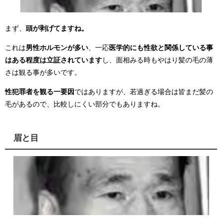
まず、
頭が剥げてますね。
これは
男性ホルモンが多い
、一応
医学的にも性欲と関係している事
はある程度は立証されています
し、面相みる時もやはり髪の毛の薄
さは観る事が多いです。
性犯罪者を観る一要因
ではありますが、若過ぎる場合は皆まだ髪の
毛があるので、比較しにくい部分でもありますね。
眉と目