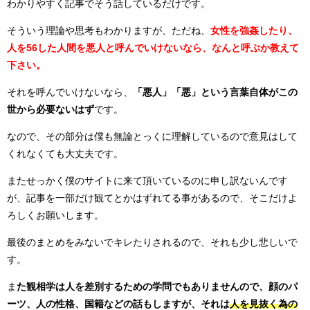
わかりやすく記事でそう話しているだけです。
そういう理論や思考もわかりますが、ただね、
女性を強姦したり、
人を56した人間を悪人と呼んでいけないなら、なんと呼ぶか教えて
下さい。
それを呼んでいけないなら、
「悪人」「悪」という言葉自体がこの
世から必要ないはず
です。
なので、その部分は僕も無論とっくに理解しているので意見はして
くれなくても大丈夫です。
またせっかく僕のサイトに来て頂いているのに申し訳ないんです
が、記事を一部だけ観てとかはずれてる事があるので、そこだけよ
ろしくお願いします。
最後のまとめをみないでキレたりされるので、それも少し悲しいで
す。
ま
た観相学は人を差別するための学問でもありませんので、顔のパ
ーツ、人の性格、国籍などの話もしますが、それは
人を見抜く為の