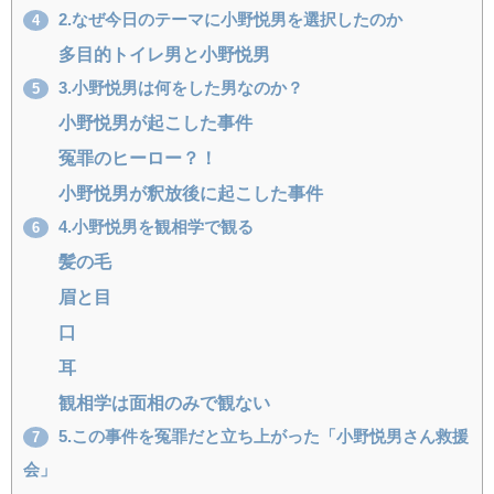
2.なぜ今日のテーマに小野悦男を選択したのか
4
多目的トイレ男と小野悦男
3.小野悦男は何をした男なのか？
5
小野悦男が起こした事件
冤罪のヒーロー？！
小野悦男が釈放後に起こした事件
4.小野悦男を観相学で観る
6
髪の毛
眉と目
口
耳
観相学は面相のみで観ない
5.この事件を冤罪だと立ち上がった「小野悦男さん救援
7
会」