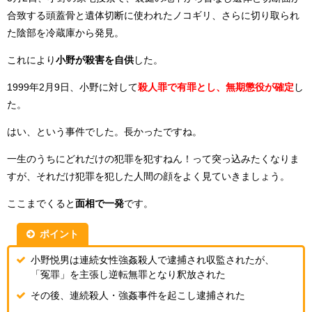
合致する頭蓋骨と遺体切断に使われたノコギリ、さらに切り取られ
た陰部を冷蔵庫から発見。
これにより
小野が殺害を自供
した。
1999年2月9日、小野に対して
殺人罪で有罪とし、無期懲役が確定
し
た。
はい、という事件でした。長かったですね。
一生のうちにどれだけの犯罪を犯すねん！って突っ込みたくなりま
すが、それだけ犯罪を犯した人間の顔をよく見ていきましょう。
ここまでくると
面相で一発
です。
ポイント
小野悦男は連続女性強姦殺人で逮捕され収監されたが、
「冤罪」を主張し逆転無罪となり釈放された
その後、連続殺人・強姦事件を起こし逮捕された