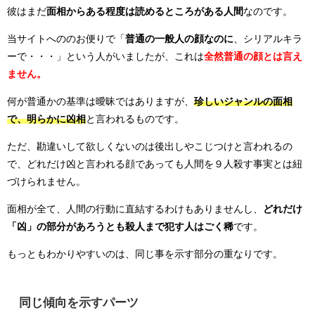
彼はまだ
面相からある程度は読めるところがある人間
なのです。
当サイトへののお便りで「
普通の一般人の顔なのに
、シリアルキラ
ーで・・・」という人がいましたが、これは
全然普通の顔とは言え
ません。
何が普通かの基準は曖昧ではありますが、
珍しいジャンルの面相
で、明らかに凶相
と言われるものです。
ただ、勘違いして欲しくないのは後出しやこじつけと言われるの
で、どれだけ凶と言われる顔であっても人間を９人殺す事実とは紐
づけられません。
面相が全て、人間の行動に直結するわけもありませんし、
どれだけ
「凶」の部分があろうとも殺人まで犯す人はごく稀
です。
もっともわかりやすいのは、同じ事を示す部分の重なりです。
同じ傾向を示すパーツ