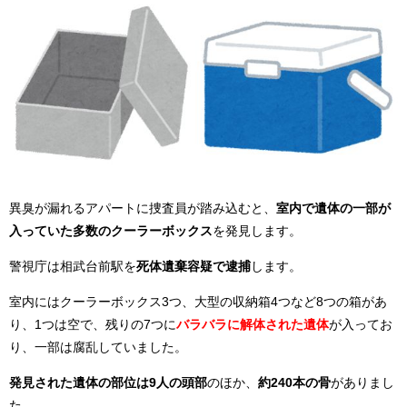
異臭が漏れるアパートに捜査員が踏み込むと、
室内で遺体の一部が
入っていた多数のクーラーボックス
を発見します。
警視庁は相武台前駅を
死体遺棄容疑で逮捕
します。
室内にはクーラーボックス3つ、大型の収納箱4つなど8つの箱があ
り、1つは空で、残りの7つに
バラバラに解体された遺体
が入ってお
り、一部は腐乱していました。
発見された遺体の部位は9人の頭部
のほか、
約240本の骨
がありまし
た。