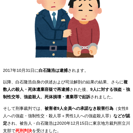
2017年10月31日に
白石隆浩は逮捕
されます。
以降、白石隆浩自身の供述および司法解剖の結果の結果、さらに
複
数人の殺人・死体遺棄容疑で再逮捕
された後、
9人に対する強盗・強
制性交等、強盗殺人、死体損壊・遺棄罪で起訴
されました。
そして刑事裁判では、
被害者9人全員への承諾なき殺害行為
（女性8
人への強盗・強制性交・殺人罪＋男性1人への強盗殺人罪）
などが認
定
され、被告人・白石隆浩は2020年12月15日に東京地方裁判所立川
支部で
死刑判決
を受けました。