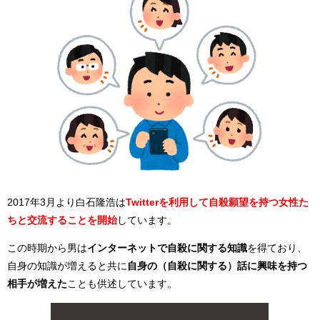
2017年3月より白石隆浩は
Twitterを利用して自殺願望を持つ女性た
ちと交流することを開始
しています。
この時期から男は
インターネットで自殺に関する知識
を得ており、
自身の知識が増えると共に
自身の（自殺に関する）話に興味を持つ
相手が増えた
ことも供述しています。