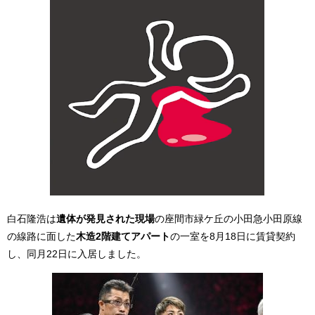
白石隆浩は
遺体が発見された現場
の座間市緑ケ丘の小田急小田原線
の線路に面した
木造2階建てアパート
の一室を8月18日に賃貸契約
し、同月22日に入居しました。