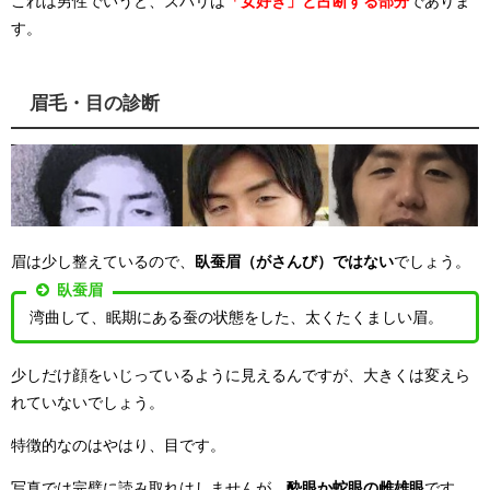
これは男性でいうと、ズバリは
「女好き」と占断する部分
でありま
す。
眉毛・目の診断
眉は少し整えているので、
臥蚕眉（がさんび）ではない
でしょう。
臥蚕眉
湾曲して、眠期にある蚕の状態をした、太くたくましい眉。
少しだけ顔をいじっているように見えるんですが、大きくは変えら
れていないでしょう。
特徴的なのはやはり、目です。
写真では完璧に読み取れはしませんが、
酔眼か蛇眼の雌雄眼
です