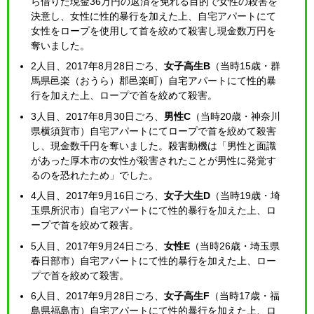
ら借りた現金36万円の返済を免れる目的で女性の殺害を
決意し、女性に性的暴行を加えた上、自宅アパートにて
女性をロープを使用して首を絞めて殺害し現金数万円を
奪いました。
2人目、2017年8月28日ごろ、
女子高生B
（当時15歳・群
馬県邑楽（おうら）郡邑楽町）自宅アパートにて性的暴
行を加えた上、ロープで首を絞めて殺害。
3人目、2017年8月30日ごろ、
男性C
（当時20歳・神奈川
県横須賀市）自宅アパートにてロープで首を絞めて殺害
し、現金数千円を奪いました。殺害動機は「男性と面識
があった厚木市の女性が殺害されたことが男性に発覚す
るのを恐れたため」でした。
4人目、2017年9月16日ごろ、
女子大生D
（当時19歳・埼
玉県所沢市）自宅アパートにて性的暴行を加えた上、ロ
ープで首を絞めて殺害。
5人目、2017年9月24日ごろ、
女性E
（当時26歳・埼玉県
春日部市）自宅アパートにて性的暴行を加えた上、ロー
プで首を絞めて殺害。
6人目、2017年9月28日ごろ、
女子高生F
（当時17歳・福
島県福島市）自宅アパートにて性的暴行を加えた上、ロ