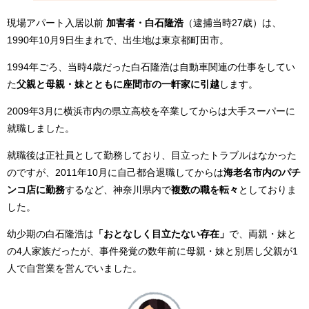
現場アパート入居以前
加害者・白石隆浩
（逮捕当時27歳）は、
1990年10月9日生まれで、出生地は東京都町田市。
1994年ごろ、当時4歳だった白石隆浩は自動車関連の仕事をしてい
た
父親と母親・妹とともに座間市の一軒家に引越
します。
2009年3月に横浜市内の県立高校を卒業してからは大手スーパーに
就職しました。
就職後は正社員として勤務しており、目立ったトラブルはなかった
のですが、2011年10月に自己都合退職してからは
海老名市内のパチ
ンコ店に勤務
するなど、神奈川県内で
複数の職を転々
としておりま
した。
幼少期の白石隆浩は
「おとなしく目立たない存在」
で、両親・妹と
の4人家族だったが、事件発覚の数年前に母親・妹と別居し父親が1
人で自営業を営んでいました。