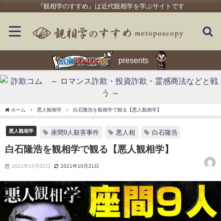
『観相学のすすめ』は近代観相学を学ぶサイトです
presents
ホーム
悪人観相学
白石隆浩を観相学で観る【悪人観相学】
悪人観相学
座間9人殺害事件
悪人相
白石隆浩
白石隆浩を観相学で観る【悪人観相学】
2021年10月22日
2021年10月21日