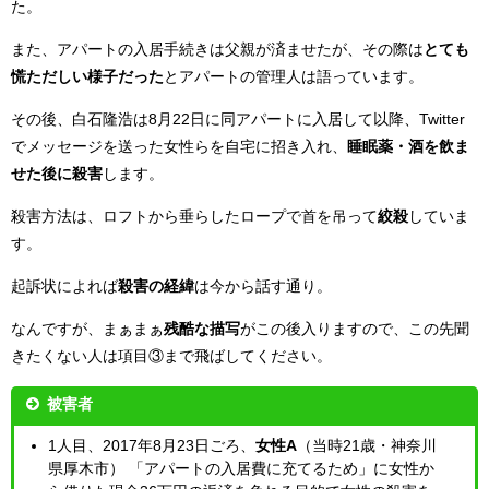
た。
また、アパートの入居手続きは父親が済ませたが、その際は
とても
慌ただしい様子だった
とアパートの管理人は語っています。
その後、白石隆浩は8月22日に同アパートに入居して以降、Twitter
でメッセージを送った女性らを自宅に招き入れ、
睡眠薬・酒を飲ま
せた後に殺害
します。
殺害方法は、ロフトから垂らしたロープで首を吊って
絞殺
していま
す。
起訴状によれば
殺害の経緯
は今から話す通り。
なんですが、まぁまぁ
残酷な描写
がこの後入りますので、この先聞
きたくない人は項目③まで飛ばしてください。
被害者
1人目、2017年8月23日ごろ、
女性A
（当時21歳・神奈川
県厚木市） 「アパートの入居費に充てるため」に女性か