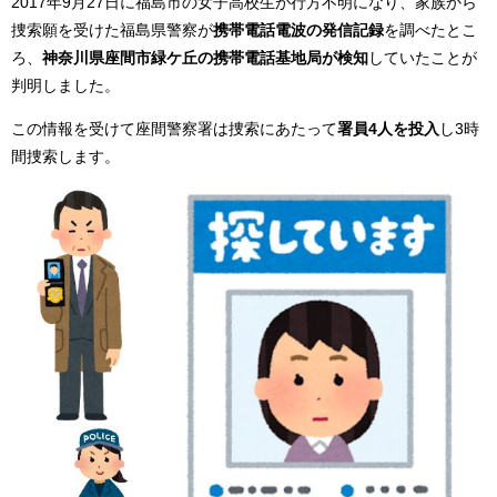
2017年9月27日に福島市の女子高校生が行方不明になり、家族から
捜索願を受けた福島県警察が
携帯電話電波の発信記録
を調べたとこ
ろ、
神奈川県座間市緑ケ丘の携帯電話基地局が検知
していたことが
判明しました。
この情報を受けて座間警察署は捜索にあたって
署員4人を投入
し3時
間捜索します。