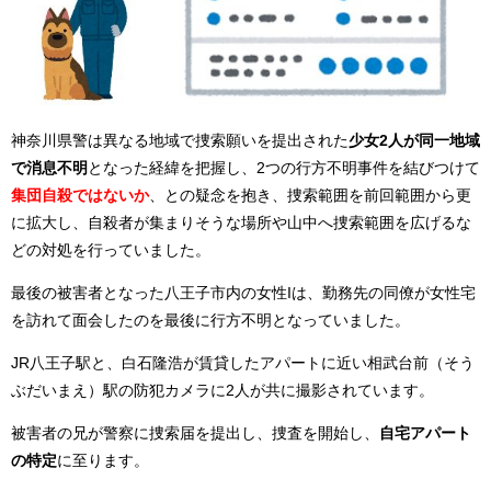
神奈川県警は異なる地域で捜索願いを提出された
少女2人が同一地域
で消息不明
となった経緯を把握し、2つの行方不明事件を結びつけて
集団自殺ではないか
、との疑念を抱き、捜索範囲を前回範囲から更
に拡大し、自殺者が集まりそうな場所や山中へ捜索範囲を広げるな
どの対処を行っていました。
最後の被害者となった八王子市内の女性Iは、勤務先の同僚が女性宅
を訪れて面会したのを最後に行方不明となっていました。
JR八王子駅と、白石隆浩が賃貸したアパートに近い相武台前（そう
ぶだいまえ）駅の防犯カメラに2人が共に撮影されています。
被害者の兄が警察に捜索届を提出し、捜査を開始し、
自宅アパート
の特定
に至ります。