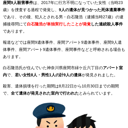
座間9人殺害事件
は、2017年に行方不明になっていた女性（当時23
歳）を捜査する過程で発覚し、
9人の遺体が見つかった死体遺棄事件
であり、その後、犯人とされる男・白石隆浩（逮捕当時27歳）の逮
捕後尋問にて
白石隆浩が単独実行したことが発覚
した連続殺人事件
であります。
報道などでは座間9遺体事件、座間アパート9遺体事件、座間9人遺
体事件、座間アパート9遺体事件、座間事件などと呼称される場合も
あります。
白石隆浩氏が住んでいた神奈川県座間市緑ケ丘六丁目の
アパート室
内
で、
若い女性8人・男性1人の計9人の遺体
が発見されました。
殺害、遺体損壊を行った期間は8月22日から10月30日までの期間
で、
全て遺体が発見された室内で行われた
とみられています。