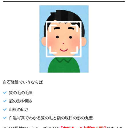
白石隆浩でいうならば
髪の毛の毛量
眉の形や濃さ
山根の広さ
白黒写真でわかる髪の毛と額の境目の形の丸型