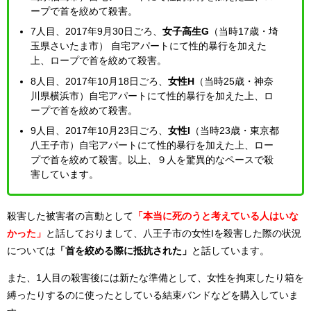
ープで首を絞めて殺害。
7人目、2017年9月30日ごろ、
女子高生G
（当時17歳・埼
玉県さいたま市） 自宅アパートにて性的暴行を加えた
上、ロープで首を絞めて殺害。
8人目、2017年10月18日ごろ、
女性H
（当時25歳・神奈
川県横浜市）自宅アパートにて性的暴行を加えた上、ロ
ープで首を絞めて殺害。
9人目、2017年10月23日ごろ、
女性I
（当時23歳・東京都
八王子市）自宅アパートにて性的暴行を加えた上、ロー
プで首を絞めて殺害。以上、９人を驚異的なペースで殺
害しています。
殺害した被害者の言動として
「本当に死のうと考えている人はいな
かった」
と話しておりまして、八王子市の女性Iを殺害した際の状況
については
「首を絞める際に抵抗された」
と話しています。
また、1人目の殺害後には新たな準備として、女性を拘束したり箱を
縛ったりするのに使ったとしている結束バンドなどを購入していま