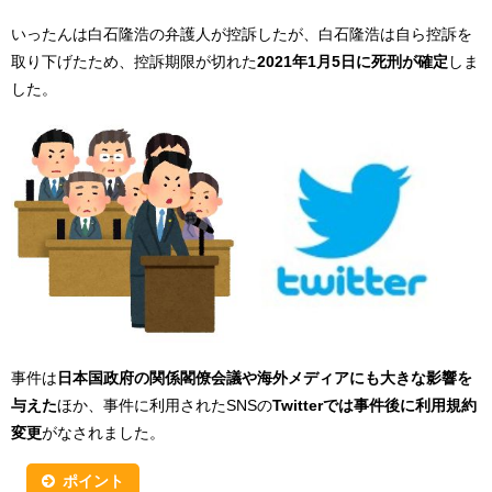
いったんは白石隆浩の弁護人が控訴したが、白石隆浩は自ら控訴を
取り下げたため、控訴期限が切れた
2021年1月5日に死刑が確定
しま
した。
事件は
日本国政府の関係閣僚会議や海外メディアにも大きな影響を
与えた
ほか、事件に利用されたSNSの
Twitterでは事件後に利用規約
変更
がなされました。
ポイント