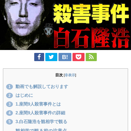
目次
[
非表示
]
動画でも解説しております
1
はじめに
2
1.座間9人殺害事件とは
3
2.座間9人殺害事件の詳細
4
3.白石隆浩を観相学で観る
5
観相学で観る前の注意点