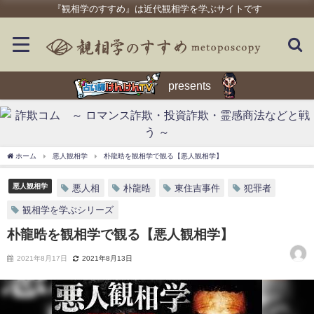
『観相学のすすめ』は近代観相学を学ぶサイトです
presents
ホーム
悪人観相学
朴龍晧を観相学で観る【悪人観相学】
悪人観相学
悪人相
朴龍晧
東住吉事件
犯罪者
観相学を学ぶシリーズ
朴龍晧を観相学で観る【悪人観相学】
2021年8月17日
2021年8月13日