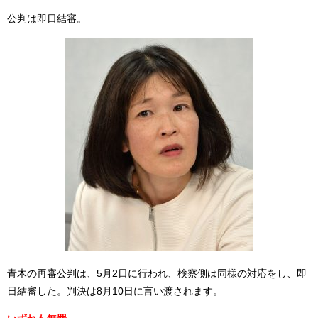
公判は即日結審。
青木の再審公判は、5月2日に行われ、検察側は同様の対応をし、即
日結審した。判決は8月10日に言い渡されます。