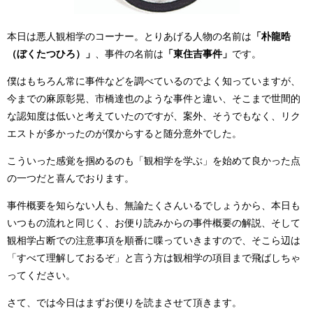
本日は悪人観相学のコーナー。とりあげる人物の名前は
「朴龍晧
（ぼくたつひろ）」
、事件の名前は
「東住吉事件」
です。
僕はもちろん常に事件などを調べているのでよく知っていますが、
今までの麻原彰晃、市橋達也のような事件と違い、そこまで世間的
な認知度は低いと考えていたのですが、案外、そうでもなく、リク
エストが多かったのが僕からすると随分意外でした。
こういった感覚を掴めるのも「観相学を学ぶ」を始めて良かった点
の一つだと喜んでおります。
事件概要を知らない人も、無論たくさんいるでしょうから、本日も
いつもの流れと同じく、お便り読みからの事件概要の解説、そして
観相学占断での注意事項を順番に喋っていきますので、そこら辺は
「すべて理解しておるぞ」と言う方は観相学の項目まで飛ばしちゃ
ってください。
さて、では今日はまずお便りを読まさせて頂きます。