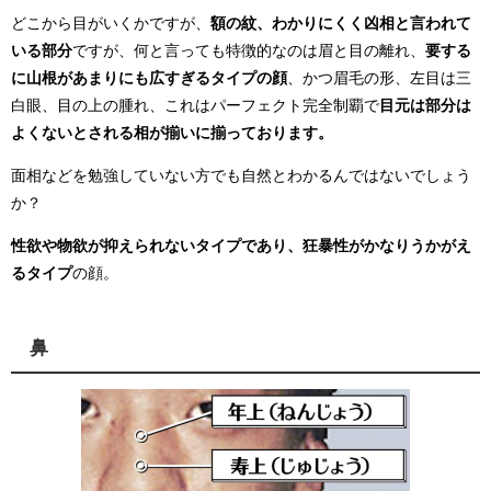
どこから目がいくかですが、
額の紋、わかりにくく凶相と言われて
いる部分
ですが、何と言っても特徴的なのは眉と目の離れ、
要する
に山根があまりにも広すぎるタイプの顔
、かつ眉毛の形、左目は三
白眼、目の上の腫れ、これはパーフェクト完全制覇で
目元は部分は
よくないとされる相が揃いに揃っております。
面相などを勉強していない方でも自然とわかるんではないでしょう
か？
性欲や物欲が抑えられないタイプであり、狂暴性がかなりうかがえ
るタイプ
の顔。
鼻