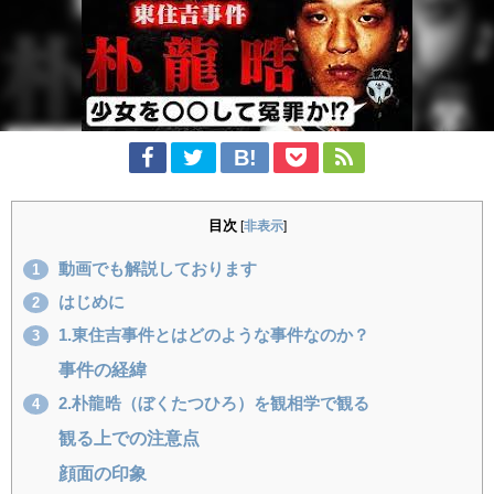
目次
[
非表示
]
動画でも解説しております
1
はじめに
2
1.東住吉事件とはどのような事件なのか？
3
事件の経緯
2.朴龍晧（ぼくたつひろ）を観相学で観る
4
観る上での注意点
顔面の印象