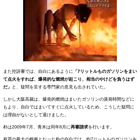
また控訴審では、自白にあるように
「7リットルものガソリンをまい
て点火をすれば、爆発的な燃焼が起こり、相当のやけどを負うはず
だ」
と、疑問を呈する専門家の意見も出されていた。
しかし大阪高裁は、爆発的燃焼はまいたガソリンの蒸発時間などに
もより、自白ではまいてすぐに点火しているため、こうした疑問に
は理由がないとして退けました。
朴は2009年7月、青木は同年8月に
再審請求
を行います。
有罪の最大の根拠となった朴の自白では、約7リットルのガソリンを