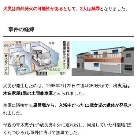
火災は自然発火の可能性があるとして、2人は無罪
となりました。
事件の経緯
火災が発生したのは、1995年7月22日午後4時50分頃で、
出火元は
木造家屋1階の土間兼車庫
とみられました。
車庫に隣接する
風呂場から、入浴中だった11歳女児の遺体が発見
さ
れました。
母親の青木恵子は9歳長男を外に連れ出し、同居していた朴龍晧(ぼ
くたつひろ)も屋外に逃げて無事でした。