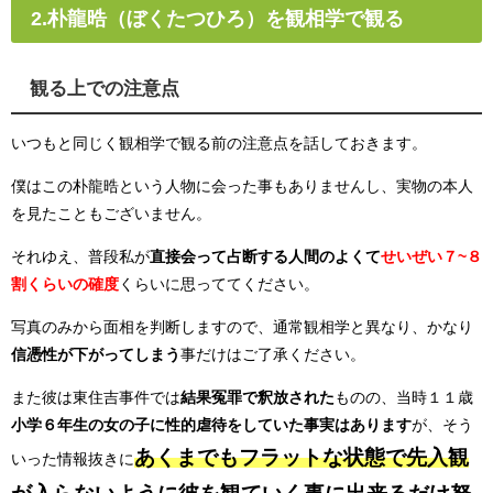
2.朴龍晧（ぼくたつひろ）を観相学で観る
観る上での注意点
いつもと同じく観相学で観る前の注意点を話しておきます。
僕はこの朴龍晧という人物に会った事もありませんし、実物の本人
を見たこともございません。
それゆえ、普段私が
直接会って占断する人間のよくて
せいぜい７~８
割くらいの確度
くらいに思っててください。
写真のみから面相を判断しますので、通常観相学と異なり、かなり
信憑性が下がってしまう
事だけはご了承ください。
また彼は東住吉事件では
結果冤罪で釈放された
ものの、当時１１歳
小学６年生の女の子に性的虐待をしていた事実はあります
が、そう
あくまでもフラットな状態で先入観
いった情報抜きに