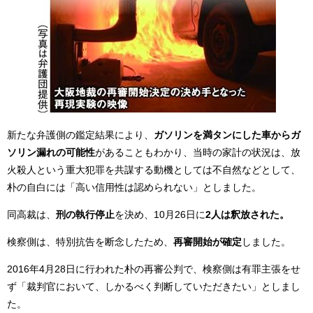
新たな弁護側の鑑定結果により、
ガソリンを満タンにした車からガ
ソリン漏れの可能性
があることもわかり、当時の家計の状況は、放
火殺人という重大犯罪を共謀する動機としては不自然などとして、
朴の自白には「高い信用性は認められない」としました。
同高裁は、
刑の執行停止
を決め、10月26日に
2人は釈放された。
検察側は、特別抗告を断念したため、
再審開始が確定
しました。
2016年4月28日に行われた朴の再審公判で、検察側は有罪主張をせ
ず「裁判官において、しかるべく判断していただきたい」としまし
た。