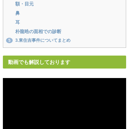
額・目元
鼻
耳
朴龍晧の面相での診断
3.東住吉事件についてまとめ
5
動画でも解説しております