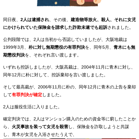
同日夜、
2人は逮捕され
、その後、
建造物等放火、殺人、それに女児
にかけられていた保険金を請求した詐欺未遂でも起訴
されました。
公判段階では、2人は当初から否認していましたが、大阪地裁は
1999年3月、
朴に対し無期懲役の有罪判決
を、同年5月、
青木にも無
期懲役判決
を、それぞれ言い渡します。
いずれも控訴しましたが、大阪高裁は、2004年11月に青木に対し、
同年12月に朴に対して、控訴棄却を言い渡しました。
そして最高裁が、2006年11月に朴の、同年12月に青木の上告を棄却
して
有罪判決が確定
しました。
2人は服役生活に入りました。
確定判決では、2人はマンション購入のための資金等に窮したことか
ら、
火災事故を装って女児を殺害
し、保険金を詐取しようと共謀
し、青木が女児を入浴させたうえで、