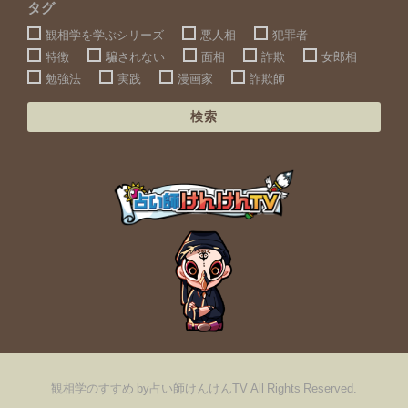
タグ
観相学を学ぶシリーズ
悪人相
犯罪者
特徴
騙されない
面相
詐欺
女郎相
勉強法
実践
漫画家
詐欺師
検索
観相学のすすめ by占い師けんけんTV All Rights Reserved.