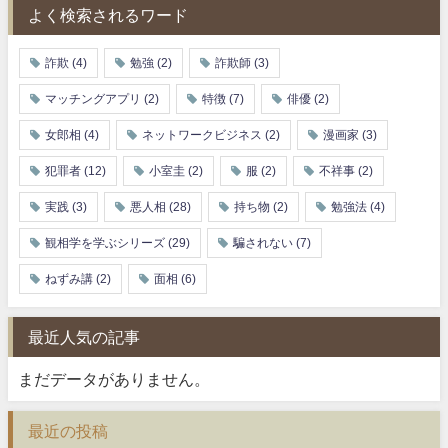
よく検索されるワード
詐欺
(4)
勉強
(2)
詐欺師
(3)
マッチングアプリ
(2)
特徴
(7)
俳優
(2)
女郎相
(4)
ネットワークビジネス
(2)
漫画家
(3)
犯罪者
(12)
小室圭
(2)
服
(2)
不祥事
(2)
実践
(3)
悪人相
(28)
持ち物
(2)
勉強法
(4)
観相学を学ぶシリーズ
(29)
騙されない
(7)
ねずみ講
(2)
面相
(6)
最近人気の記事
まだデータがありません。
最近の投稿