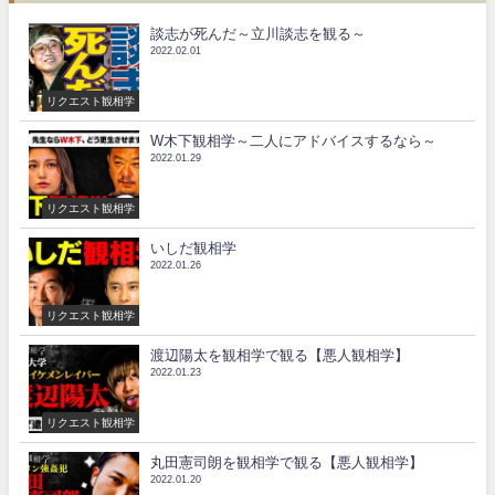
談志が死んだ～立川談志を観る～
2022.02.01
リクエスト観相学
W木下観相学～二人にアドバイスするなら～
2022.01.29
リクエスト観相学
いしだ観相学
2022.01.26
リクエスト観相学
渡辺陽太を観相学で観る【悪人観相学】
2022.01.23
リクエスト観相学
丸田憲司朗を観相学で観る【悪人観相学】
2022.01.20