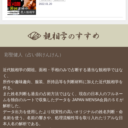
2022.01.20
悪人観相学
彩聖健人（占い師けんけん）
近代観相学の開祖。面相・手相のみで占断する適当な観相学ではな
く、
所作や趣味趣向、服装、所持品等を判断材料に加えた近代観相学を
作る。
また姓名判断も過去の占術方法ではなく、現在の日本人のフルネー
ムを独自のルートで収集したデータを JAPAN MENSA会員のＳＥが
解析した、
データ出力を使用したより現実性の高いオリジナルの姓名判断・命
名術を使う。名前の響きや、処理流暢性等を取り入れたリアルな日
本人名の解析である。