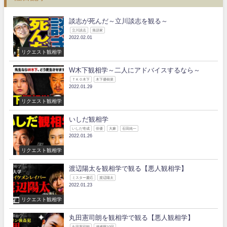
談志が死んだ～立川談志を観る～
立川談志
落語家
2022.02.01
リクエスト観相学
W木下観相学～二人にアドバイスするなら～
ＴＫＯ木下
木下優樹菜
2022.01.29
リクエスト観相学
いしだ観相学
いしだ壱成
俳優
大麻
石田純一
2022.01.26
リクエスト観相学
渡辺陽太を観相学で観る【悪人観相学】
ミスター慶応
渡辺陽太
2022.01.23
リクエスト観相学
丸田憲司朗を観相学で観る【悪人観相学】
丸田憲司朗
逮捕歴10回