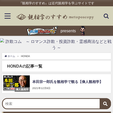
『観相学のすすめ』は近代観相学を学ぶサイトです
presents
ホーム
HONDA
HONDAの記事一覧
本田宗一郎氏を観相学で観る【偉人観相学】
2021年12月9日
偉人観相学