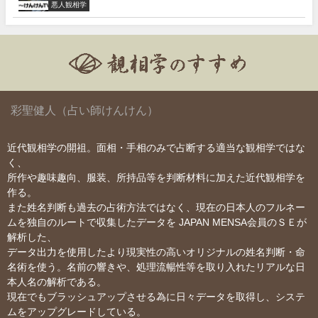
悪人観相学
彩聖健人（占い師けんけん）
近代観相学の開祖。面相・手相のみで占断する適当な観相学ではな
く、
所作や趣味趣向、服装、所持品等を判断材料に加えた近代観相学を
作る。
また姓名判断も過去の占術方法ではなく、現在の日本人のフルネー
ムを独自のルートで収集したデータを JAPAN MENSA会員のＳＥが
解析した、
データ出力を使用したより現実性の高いオリジナルの姓名判断・命
名術を使う。名前の響きや、処理流暢性等を取り入れたリアルな日
本人名の解析である。
現在でもブラッシュアップさせる為に日々データを取得し、システ
ムをアップグレードしている。