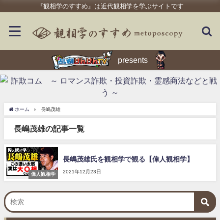
『観相学のすすめ』は近代観相学を学ぶサイトです
presents
ホーム
長嶋茂雄
長嶋茂雄の記事一覧
長嶋茂雄氏を観相学で観る【偉人観相学】
2021年12月23日
偉人観相学