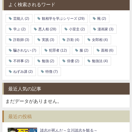
よく検索されるワード
芸能人
(2)
観相学を学ぶシリーズ
(29)
靴
(2)
学ぶ
(2)
悪人相
(28)
小室圭
(2)
漫画家
(3)
詐欺師
(3)
実践
(3)
詐欺
(4)
女郎相
(4)
騙されない
(7)
犯罪者
(12)
服
(2)
面相
(6)
不祥事
(2)
勉強
(2)
俳優
(2)
勉強法
(4)
ねずみ講
(2)
特徴
(7)
最近人気の記事
まだデータがありません。
最近の投稿
談志が死んだ～立川談志を観る～