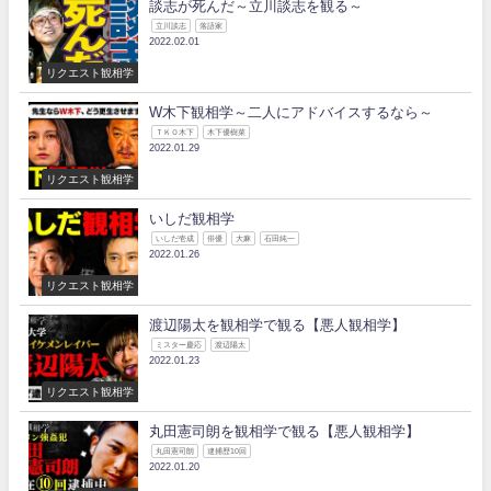
談志が死んだ～立川談志を観る～
立川談志
落語家
2022.02.01
リクエスト観相学
W木下観相学～二人にアドバイスするなら～
ＴＫＯ木下
木下優樹菜
2022.01.29
リクエスト観相学
いしだ観相学
いしだ壱成
俳優
大麻
石田純一
2022.01.26
リクエスト観相学
渡辺陽太を観相学で観る【悪人観相学】
ミスター慶応
渡辺陽太
2022.01.23
リクエスト観相学
丸田憲司朗を観相学で観る【悪人観相学】
丸田憲司朗
逮捕歴10回
2022.01.20