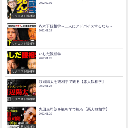
2022.02.01
リクエスト観相学
W木下観相学～二人にアドバイスするなら～
2022.01.29
リクエスト観相学
いしだ観相学
2022.01.26
リクエスト観相学
渡辺陽太を観相学で観る【悪人観相学】
2022.01.23
リクエスト観相学
丸田憲司朗を観相学で観る【悪人観相学】
2022.01.20
悪人観相学