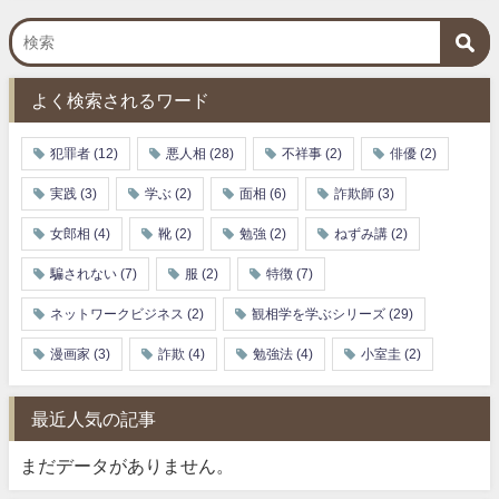
よく検索されるワード
犯罪者
(12)
悪人相
(28)
不祥事
(2)
俳優
(2)
実践
(3)
学ぶ
(2)
面相
(6)
詐欺師
(3)
女郎相
(4)
靴
(2)
勉強
(2)
ねずみ講
(2)
騙されない
(7)
服
(2)
特徴
(7)
ネットワークビジネス
(2)
観相学を学ぶシリーズ
(29)
漫画家
(3)
詐欺
(4)
勉強法
(4)
小室圭
(2)
最近人気の記事
まだデータがありません。