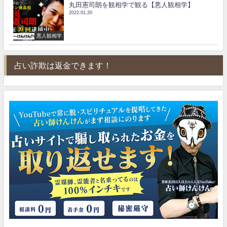
丸田憲司朗を観相学で観る【悪人観相学】
2022.01.20
悪人観相学
占い詐欺は返金できます！