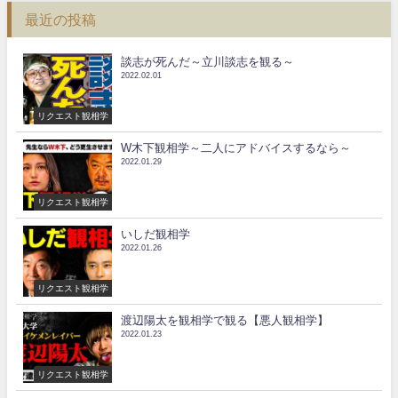
最近の投稿
談志が死んだ～立川談志を観る～
2022.02.01
リクエスト観相学
W木下観相学～二人にアドバイスするなら～
2022.01.29
リクエスト観相学
いしだ観相学
2022.01.26
リクエスト観相学
渡辺陽太を観相学で観る【悪人観相学】
2022.01.23
リクエスト観相学