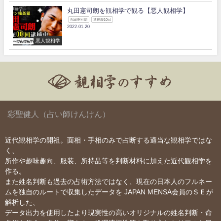
丸田憲司朗を観相学で観る【悪人観相学】
丸田憲司朗
逮捕歴10回
2022.01.20
悪人観相学
彩聖健人（占い師けんけん）
近代観相学の開祖。面相・手相のみで占断する適当な観相学ではな
く、
所作や趣味趣向、服装、所持品等を判断材料に加えた近代観相学を
作る。
また姓名判断も過去の占術方法ではなく、現在の日本人のフルネー
ムを独自のルートで収集したデータを JAPAN MENSA会員のＳＥが
解析した、
データ出力を使用したより現実性の高いオリジナルの姓名判断・命