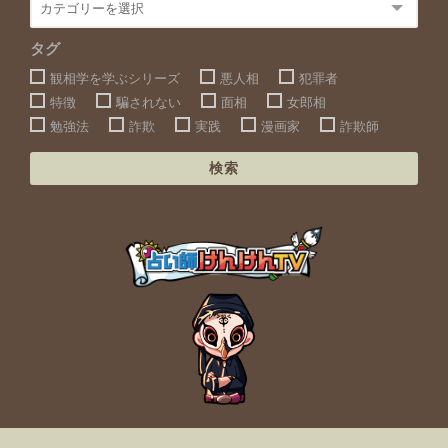
タグ
観相学を学ぶシリーズ
悪人相
犯罪者
特徴
騙されない
面相
女郎相
勉強法
詐欺
実践
漫画家
詐欺師
検索