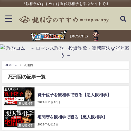
『観相学のすすめ』は近代観相学を学ぶサイトです
presents
ホーム
死刑囚
死刑囚の記事一覧
筧千佐子を観相学で観る【悪人観相学】
2021年11月18日
悪人観相学
宅間守を観相学で観る【悪人観相学】
2021年9月19日
悪人観相学