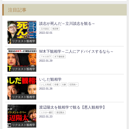
注目記事
談志が死んだ～立川談志を観る～
立川談志
落語家
2022.02.01
リクエスト観相学
W木下観相学～二人にアドバイスするなら～
ＴＫＯ木下
木下優樹菜
2022.01.29
リクエスト観相学
いしだ観相学
いしだ壱成
俳優
大麻
石田純一
2022.01.26
リクエスト観相学
渡辺陽太を観相学で観る【悪人観相学】
ミスター慶応
渡辺陽太
2022.01.23
リクエスト観相学