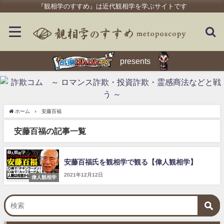
『観相学のすすめ』は近代観相学を学ぶサイトです
presents
ホーム
安藤百福
安藤百福の記事一覧
安藤百福氏を観相学で観る【偉人観相学】
2021年12月12日
偉人観相学