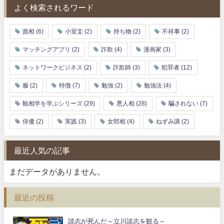
よく検索されるワード
面相
(6)
小室圭
(2)
持ち物
(2)
不祥事
(2)
マッチングアプリ
(2)
詐欺
(4)
漫画家
(3)
ネットワークビジネス
(2)
詐欺師
(3)
犯罪者
(12)
服
(2)
特徴
(7)
勉強
(2)
勉強法
(4)
観相学を学ぶシリーズ
(29)
悪人相
(28)
騙されない
(7)
俳優
(2)
実践
(3)
女郎相
(4)
ねずみ講
(2)
最近人気の記事
まだデータがありません。
最近の投稿
談志が死んだ～立川談志を観る～