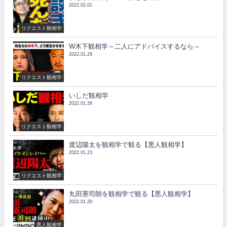
2022.02.01
リクエスト観相学
W木下観相学～二人にアドバイスするなら～
2022.01.29
リクエスト観相学
いしだ観相学
2022.01.26
リクエスト観相学
渡辺陽太を観相学で観る【悪人観相学】
2022.01.23
リクエスト観相学
丸田憲司朗を観相学で観る【悪人観相学】
2022.01.20
悪人観相学