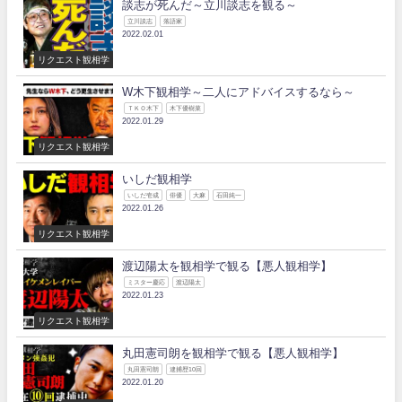
談志が死んだ～立川談志を観る～
立川談志
落語家
2022.02.01
リクエスト観相学
W木下観相学～二人にアドバイスするなら～
ＴＫＯ木下
木下優樹菜
2022.01.29
リクエスト観相学
いしだ観相学
いしだ壱成
俳優
大麻
石田純一
2022.01.26
リクエスト観相学
渡辺陽太を観相学で観る【悪人観相学】
ミスター慶応
渡辺陽太
2022.01.23
リクエスト観相学
丸田憲司朗を観相学で観る【悪人観相学】
丸田憲司朗
逮捕歴10回
2022.01.20