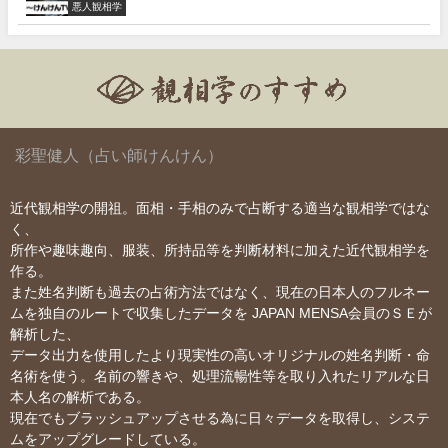
悪人観相学
彩聖健人（占い師けんけん）
近代観相学の開祖。面相・手相のみで占断する適当な観相学ではな
く、
所作や趣味趣向、服装、所持品等を判断材料に加えた近代観相学を
作る。
また姓名判断も過去の占術方法ではなく、現在の日本人のフルネー
ムを独自のルートで収集したデータを JAPAN MENSA会員のＳＥが
解析した、
データ出力を使用したより現実性の高いオリジナルの姓名判断・命
名術を使う。名前の響きや、処理流暢性等を取り入れたリアルな日
本人名の解析である。
現在でもブラッシュアップさせる為に日々データを取得し、システ
ムをアップグレードしている。