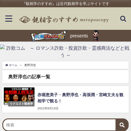
『観相学のすすめ』は近代観相学を学ぶサイトです
presents
ホーム
奥野淳也
奥野淳也の記事一覧
赤堀恵美子・奥野淳也・高張潤・宮崎文夫を観
相学で観る！
リクエスト観相学
2021年9月13日