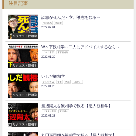
注目記事
談志が死んだ～立川談志を観る～
立川談志
落語家
2022.02.01
リクエスト観相学
W木下観相学～二人にアドバイスするなら～
ＴＫＯ木下
木下優樹菜
2022.01.29
リクエスト観相学
いしだ観相学
いしだ壱成
俳優
大麻
石田純一
2022.01.26
リクエスト観相学
渡辺陽太を観相学で観る【悪人観相学】
ミスター慶応
渡辺陽太
2022.01.23
リクエスト観相学
丸田憲司朗を観相学で観る【悪人観相学】