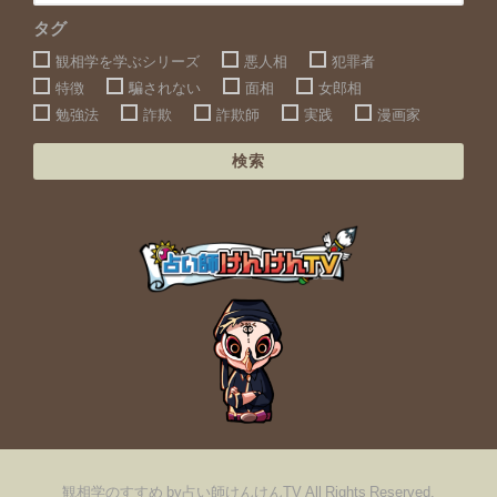
タグ
観相学を学ぶシリーズ
悪人相
犯罪者
特徴
騙されない
面相
女郎相
勉強法
詐欺
詐欺師
実践
漫画家
検索
観相学のすすめ by占い師けんけんTV All Rights Reserved.