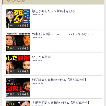
談志が死んだ～立川談志を観る～
2022.02.01
リクエスト観相学
W木下観相学～二人にアドバイスするなら～
2022.01.29
リクエスト観相学
いしだ観相学
2022.01.26
リクエスト観相学
渡辺陽太を観相学で観る【悪人観相学】
2022.01.23
リクエスト観相学
丸田憲司朗を観相学で観る【悪人観相学】