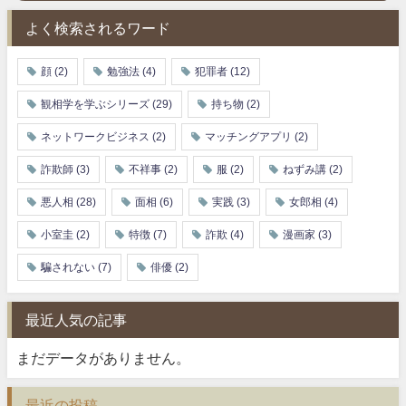
よく検索されるワード
顔
(2)
勉強法
(4)
犯罪者
(12)
観相学を学ぶシリーズ
(29)
持ち物
(2)
ネットワークビジネス
(2)
マッチングアプリ
(2)
詐欺師
(3)
不祥事
(2)
服
(2)
ねずみ講
(2)
悪人相
(28)
面相
(6)
実践
(3)
女郎相
(4)
小室圭
(2)
特徴
(7)
詐欺
(4)
漫画家
(3)
騙されない
(7)
俳優
(2)
最近人気の記事
まだデータがありません。
最近の投稿