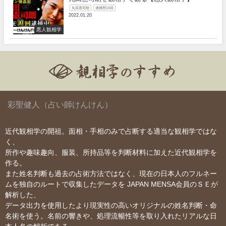
丸田憲司朗
逮捕歴10回
2022.01.20
悪人観相学
彩聖健人（占い師けんけん）
近代観相学の開祖。面相・手相のみで占断する適当な観相学ではな
く、
所作や趣味趣向、服装、所持品等を判断材料に加えた近代観相学を
作る。
また姓名判断も過去の占術方法ではなく、現在の日本人のフルネー
ムを独自のルートで収集したデータを JAPAN MENSA会員のＳＥが
解析した、
データ出力を使用したより現実性の高いオリジナルの姓名判断・命
名術を使う。名前の響きや、処理流暢性等を取り入れたリアルな日