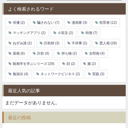
よく検索されるワード
俳優
(2)
騙されない
(7)
漫画家
(3)
犯罪者
(12)
マッチングアプリ
(2)
小室圭
(2)
特徴
(7)
ねずみ講
(2)
詐欺師
(3)
不祥事
(2)
悪人相
(28)
面相
(6)
詐欺
(4)
持ち物
(2)
女郎相
(4)
観相学を学ぶシリーズ
(29)
顔
(2)
服
(2)
勉強法
(4)
ネットワークビジネス
(2)
実践
(3)
最近人気の記事
まだデータがありません。
最近の投稿