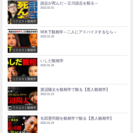
談志が死んだ～立川談志を観る～
2022.02.01
リクエスト観相学
W木下観相学～二人にアドバイスするなら～
2022.01.29
リクエスト観相学
いしだ観相学
2022.01.26
リクエスト観相学
渡辺陽太を観相学で観る【悪人観相学】
2022.01.23
リクエスト観相学
丸田憲司朗を観相学で観る【悪人観相学】
2022.01.20