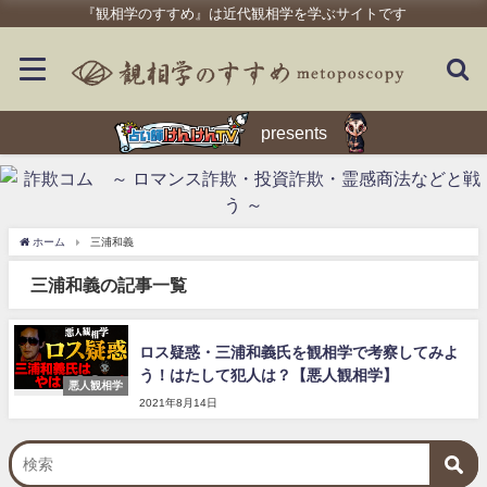
『観相学のすすめ』は近代観相学を学ぶサイトです
presents
ホーム
三浦和義
三浦和義の記事一覧
ロス疑惑・三浦和義氏を観相学で考察してみよ
う！はたして犯人は？【悪人観相学】
悪人観相学
2021年8月14日