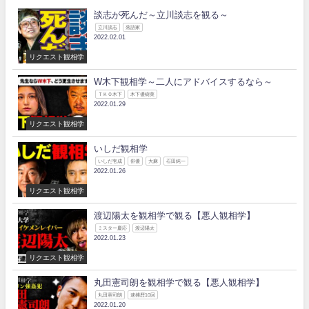
談志が死んだ～立川談志を観る～
立川談志
落語家
2022.02.01
リクエスト観相学
W木下観相学～二人にアドバイスするなら～
ＴＫＯ木下
木下優樹菜
2022.01.29
リクエスト観相学
いしだ観相学
いしだ壱成
俳優
大麻
石田純一
2022.01.26
リクエスト観相学
渡辺陽太を観相学で観る【悪人観相学】
ミスター慶応
渡辺陽太
2022.01.23
リクエスト観相学
丸田憲司朗を観相学で観る【悪人観相学】
丸田憲司朗
逮捕歴10回
2022.01.20