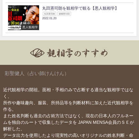
丸田憲司朗を観相学で観る【悪人観相学】
丸田憲司朗
逮捕歴10回
2022.01.20
悪人観相学
彩聖健人（占い師けんけん）
近代観相学の開祖。面相・手相のみで占断する適当な観相学ではな
く、
所作や趣味趣向、服装、所持品等を判断材料に加えた近代観相学を
作る。
また姓名判断も過去の占術方法ではなく、現在の日本人のフルネー
ムを独自のルートで収集したデータを JAPAN MENSA会員のＳＥが
解析した、
データ出力を使用したより現実性の高いオリジナルの姓名判断・命