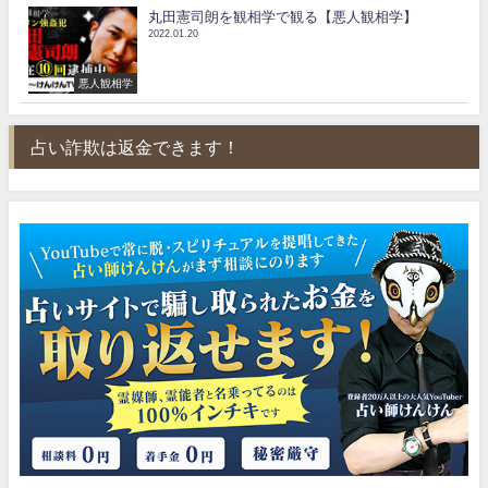
丸田憲司朗を観相学で観る【悪人観相学】
2022.01.20
悪人観相学
占い詐欺は返金できます！