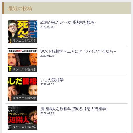
最近の投稿
談志が死んだ～立川談志を観る～
2022.02.01
リクエスト観相学
W木下観相学～二人にアドバイスするなら～
2022.01.29
リクエスト観相学
いしだ観相学
2022.01.26
リクエスト観相学
渡辺陽太を観相学で観る【悪人観相学】
2022.01.23
リクエスト観相学