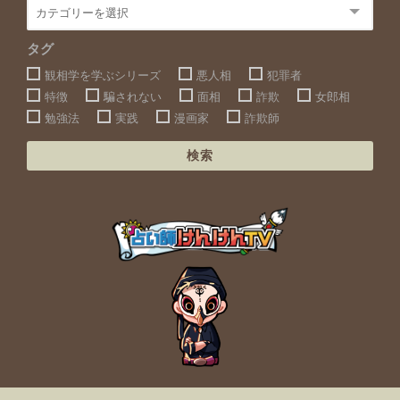
タグ
観相学を学ぶシリーズ
悪人相
犯罪者
特徴
騙されない
面相
詐欺
女郎相
勉強法
実践
漫画家
詐欺師
検索