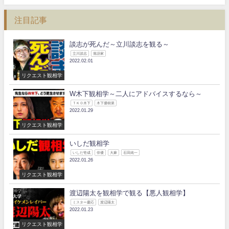
注目記事
談志が死んだ～立川談志を観る～
立川談志
落語家
2022.02.01
リクエスト観相学
W木下観相学～二人にアドバイスするなら～
ＴＫＯ木下
木下優樹菜
2022.01.29
リクエスト観相学
いしだ観相学
いしだ壱成
俳優
大麻
石田純一
2022.01.26
リクエスト観相学
渡辺陽太を観相学で観る【悪人観相学】
ミスター慶応
渡辺陽太
2022.01.23
リクエスト観相学