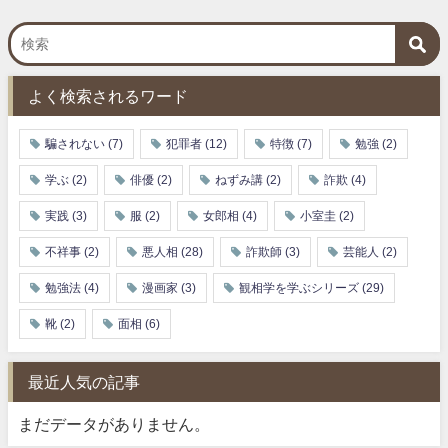
よく検索されるワード
騙されない
(7)
犯罪者
(12)
特徴
(7)
勉強
(2)
学ぶ
(2)
俳優
(2)
ねずみ講
(2)
詐欺
(4)
実践
(3)
服
(2)
女郎相
(4)
小室圭
(2)
不祥事
(2)
悪人相
(28)
詐欺師
(3)
芸能人
(2)
勉強法
(4)
漫画家
(3)
観相学を学ぶシリーズ
(29)
靴
(2)
面相
(6)
最近人気の記事
まだデータがありません。